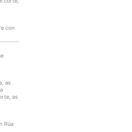
l corte,
rre con
se
a, as
ra
rte, as
on Rúa