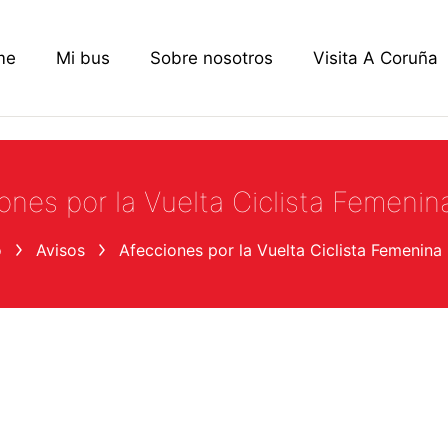
me
Mi bus
Sobre nosotros
Visita A Coruña
ones por la Vuelta Ciclista Femeni
o
Avisos
Afecciones por la Vuelta Ciclista Femenina