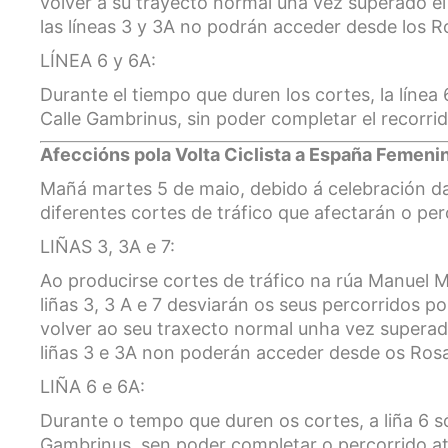
volver a su trayecto normal una vez superado e
las líneas 3 y 3A no podrán acceder desde los R
LÍNEA 6 y 6A:
Durante el tiempo que duren los cortes, la línea 
Calle Gambrinus, sin poder completar el recorri
Afeccións pola Volta Ciclista a España Femeni
Mañá martes 5 de maio, debido á celebración da
diferentes cortes de tráfico que afectarán o perc
LIÑAS 3, 3A e 7:
Ao producirse cortes de tráfico na rúa Manuel 
liñas 3, 3 A e 7 desviarán os seus percorridos 
volver ao seu traxecto normal unha vez superad
liñas 3 e 3A non poderán acceder desde os Rosa
LIÑA 6 e 6A:
Durante o tempo que duren os cortes, a liña 6 s
Gambrinus, sen poder completar o percorrido a