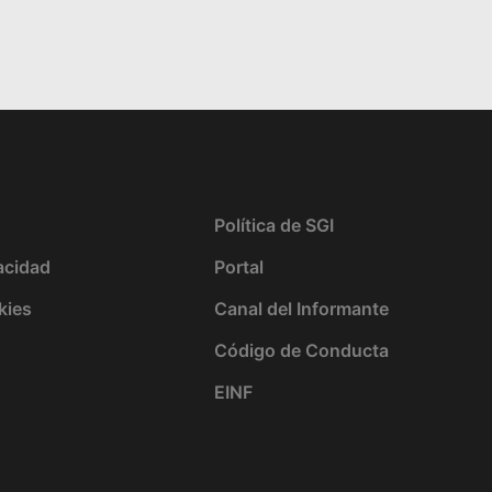
Política de SGI
vacidad
Portal
kies
Canal del Informante
Código de Conducta
EINF