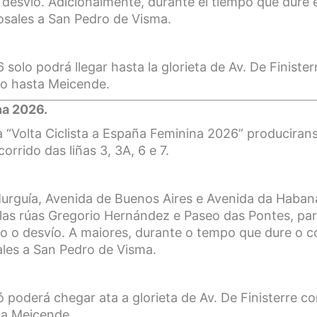
l desvío. Adicionalmente,
durante el tiempo que dure e
osales a San Pedro de Visma.
6 solo podrá llegar hasta la glorieta de Av. De Finiste
do hasta Meicende.
na 2026.
 “Volta Ciclista a España Feminina 2026” produciran
orrido das liñas 3, 3A, 6 e 7.
Murguía, Avenida de Buenos Aires e Avenida da Haban
polas rúas Gregorio Hernández e Paseo das Pontes, pa
o o desvío. A maiores, durante o tempo que dure o co
les a San Pedro de Visma.
ó poderá chegar ata a glorieta de Av. De Finisterre c
ta Meicende.