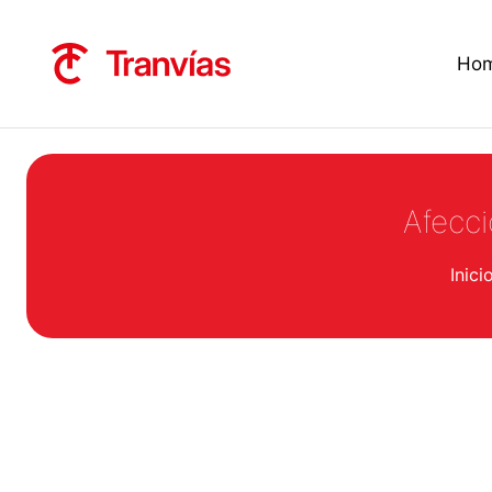
Ho
Afecci
Estás aquí:
Inici