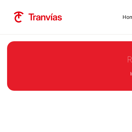
Ho
R
Estás aquí: