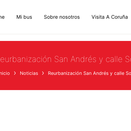
me
Mi bus
Sobre nosotros
Visita A Coruña
eurbanización San Andrés y calle S
Inicio
Noticias
Reurbanización San Andrés y calle So