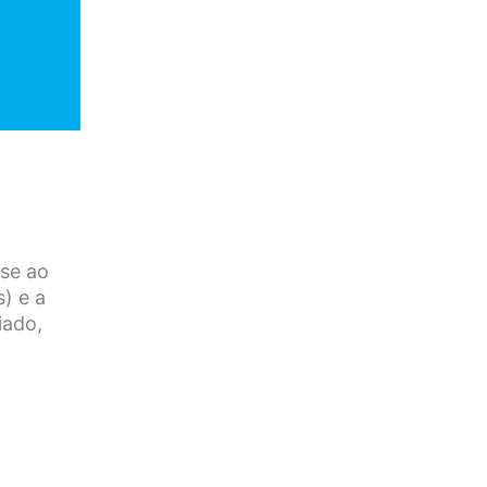
ase ao
s) e a
iado,