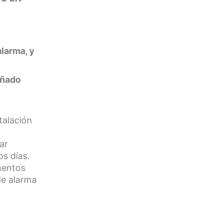
alarma, y
eñado
talación
ar
os días.
ementos
de alarma