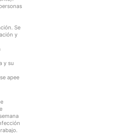
 personas
ación. Se
ación y
á
a y su
 se apee
de
e
r semana
nfección
rabajo.