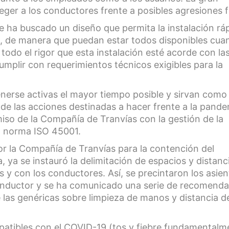
eger a los conductores frente a posibles agresiones fí
e ha buscado un diseño que permita la instalación rá
, de manera que puedan estar todos disponibles cua
odo el rigor que esta instalación esté acorde con la
umplir con requerimientos técnicos exigibles para la
erse activas el mayor tiempo posible y sirvan como
e las acciones destinadas a hacer frente a la pande
so de la Compañía de Tranvías con la gestión de la
la norma ISO 45001.
r la Compañía de Tranvías para la contención del
 ya se instauró la delimitación de espacios y distanc
s y con los conductores. Así, se precintaron los asien
l conductor y se ha comunicado una serie de recomend
 las genéricas sobre limpieza de manos y distancia d
mpatibles con el COVID-19 (tos y fiebre fundamentalm