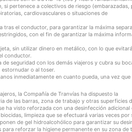
ble, si pertenece a colectivos de riesgo (embarazadas,
ratorias, cardiovasculares o situaciones de
fila tras el conductor, para garantizar la máxima separ
stringidos, con el fin de garantizar la máxima inform
eta, sin utilizar dinero en metálico, con lo que evitar
el conductor.
a de seguridad con los demás viajeros y cubra su boc
 estornudar o al toser.
as manos inmediatamente en cuanto pueda, una vez que
ajeros, la Compañía de Tranvías ha dispuesto la
ria de las barras, zona de trabajo y otras superficies 
se ha visto reforzada con una desinfección adicional 
e biocidas, limpieza que se efectuará varias veces po
ponen de gel hidroalcohólico para garantizar su desi
s para reforzar la higiene permanente en su zona de t