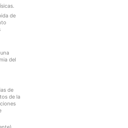
sicas.
pida de
nto
s
 una
mia del
ias de
tos de la
aciones
e
ente).