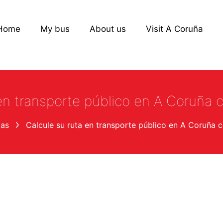
Home
My bus
About us
Visit A Coruña
 en transporte público en A Coruña
ias
Calcule su ruta en transporte público en A Coruña