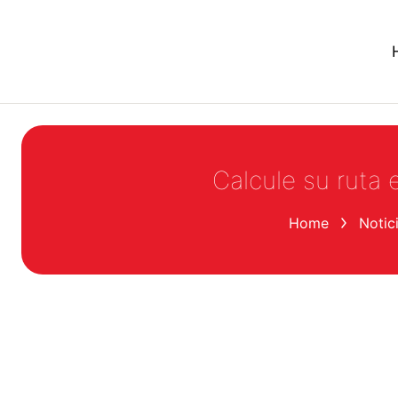
Calcule su ruta
You are here:
Home
Notic